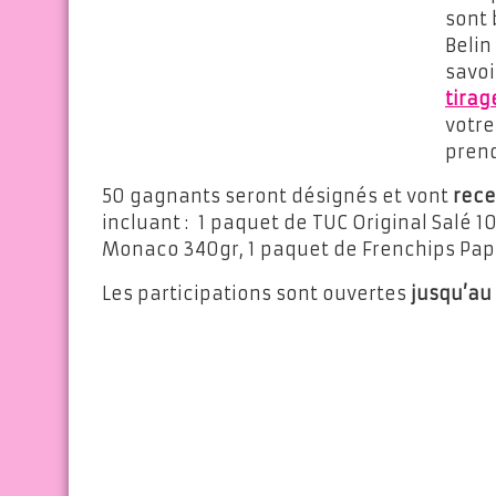
sont 
Belin
savoi
tirag
votre
prend
50 gagnants seront désignés et vont
rece
incluant : 1 paquet de TUC Original Salé 1
Monaco 340gr, 1 paquet de Frenchips Papr
Les participations sont ouvertes
jusqu’au 