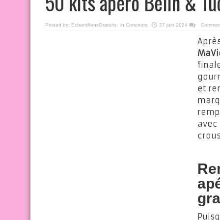
50 kits apéro Belin & Tu
Posted by:
EchantillonsGratuits
in
Concours
27 juin 2024
Commen
Aprè
MaVi
final
gourm
et re
marq
rempo
avec 
crous
Rem
apé
gra
Puisq