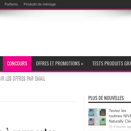
Parfums
Produits de ménage
CONCOURS
OFFRES ET PROMOTIONS
»
TESTS PRODUITS GR
R LES OFFRES PAR EMAIL
PLUS DE NOUVELLES
Testez les
routines NI
Naturally Cl
4 heures ag