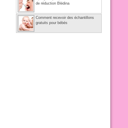
de réduction Blédina
Comment recevoir des échantillons
gratuits pour bébés