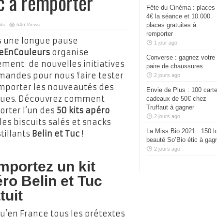
c à remporter
Fête du Cinéma : places
4€ la séance et 10.000
places gratuites à
ts
646 Views
remporter
s une longue pause
1 jour ago
eEnCouleurs
organise
Converse : gagnez votre
ement de nouvelles initiatives
paire de chaussures
andes pour nous faire tester
2 jours ago
mporter les nouveautés des
Envie de Plus : 100 cart
ues. Découvrez comment
cadeaux de 50€ chez
Truffaut à gagner
rter l’un des
50 kits apéro
2 jours ago
les biscuits salés et snacks
La Miss Bio 2021 : 150 l
tillants
Belin et Tuc
!
beauté So’Bio étic à gag
2 jours ago
portez un kit
ro Belin et Tuc
tuit
u’en France tous les prétextes