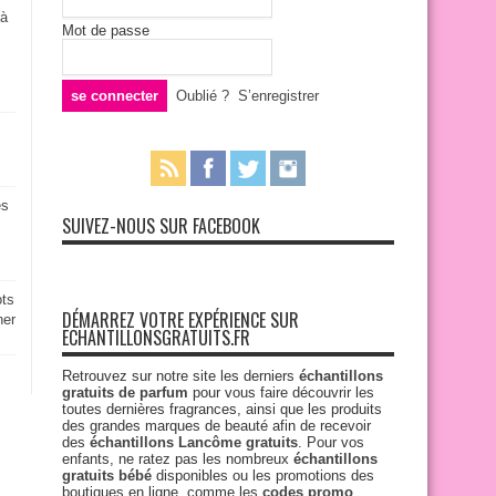
 à
Mot de passe
Oublié ?
S’enregistrer
es
SUIVEZ-NOUS SUR FACEBOOK
ots
DÉMARREZ VOTRE EXPÉRIENCE SUR
ner
ECHANTILLONSGRATUITS.FR
Retrouvez sur notre site les derniers
échantillons
gratuits de parfum
pour vous faire découvrir les
toutes dernières fragrances, ainsi que les produits
des grandes marques de beauté afin de recevoir
des
échantillons Lancôme gratuits
. Pour vos
enfants, ne ratez pas les nombreux
échantillons
gratuits bébé
disponibles ou les promotions des
boutiques en ligne, comme les
codes promo