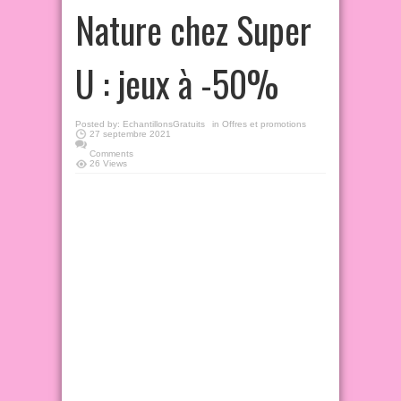
Nature chez Super
U : jeux à -50%
Posted by:
EchantillonsGratuits
in
Offres et promotions
27 septembre 2021
Comments
26 Views