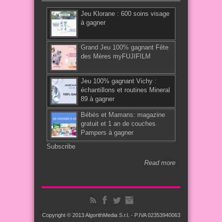
Jeu Klorane : 600 soins visage
à gagner
Grand Jeu 100% gagnant Fête
des Mères myFUJIFILM
Jeu 100% gagnant Vichy :
échantillons et routines Mineral
89 à gagner
Bébés et Mamans: magazine
gratuit et 1 an de couches
Pampers à gagner
Subscribe
Read more
Copyright © 2013
AlgorithMedia S.r.l.
- P.IVA 02353940063